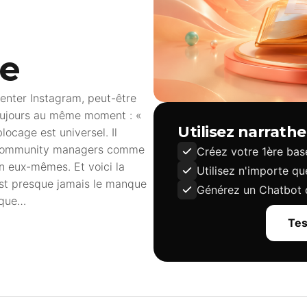
e
imenter Instagram, peut-être
toujours au même moment : «
Utilisez narrath
locage est universel. Il
s community managers comme
Créez votre 1ère ba
n eux-mêmes. Et voici la
Utilisez n'importe q
’est presque jamais le manque
Générez un Chatbot d
elque…
Tes