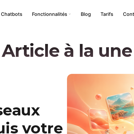
Chatbots
Fonctionnalités
Blog
Tarifs
Cont
Article à la une
i
Calculs Tokens
Addon WordPress
Création de nouvelles bases
rnet
Création d’assistants
Anonymisation
seaux
is votre