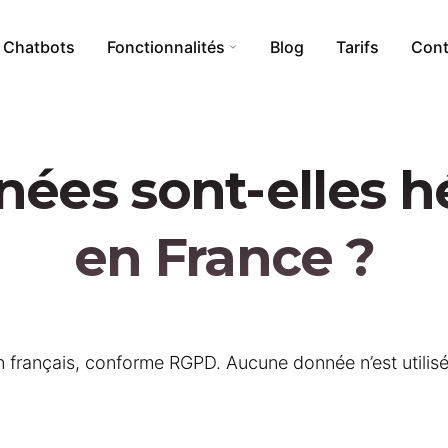
Chatbots
Fonctionnalités
Blog
Tarifs
Cont
ées sont-elles 
i
Calculs Tokens
Addon WordPress
en France ?
Création de nouvelles bases
rnet
Création d’assistants
Anonymisation
 français, conforme RGPD. Aucune donnée n’est utilisée