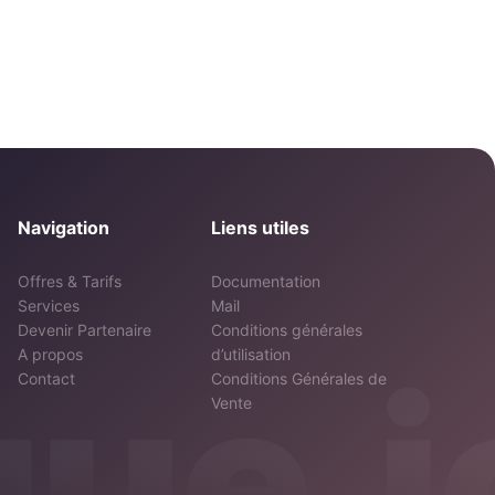
Navigation
Liens utiles
Offres & Tarifs
Documentation
Services
Mail
Devenir Partenaire
Conditions générales
A propos
d’utilisation
ue.i
Contact
Conditions Générales de
Vente