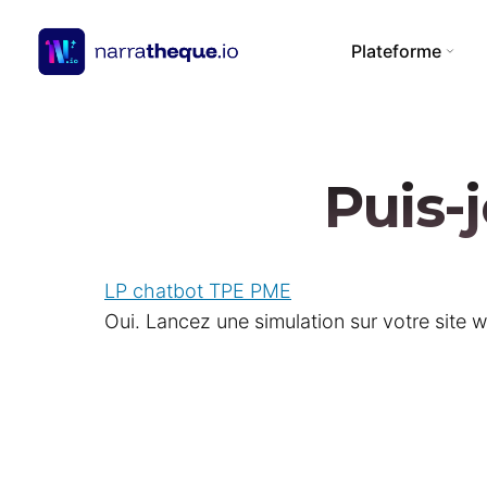
Plateforme
Puis-
Bases de connaissances
RAG vecto et LLM Wik
Vidéo
Requêtes multi-llm
Technologie multi-llm
YouTube
LP chatbot TPE PME
Souveraineté
Hébergement
Pages web / site inte
Oui. Lancez une simulation sur votre site 
Fichiers Audio
Texte