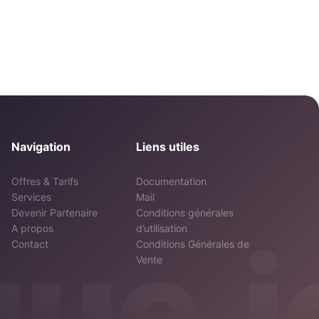
Navigation
Liens utiles
Offres & Tarifs
Documentation
Services
Mail
Devenir Partenaire
Conditions générales
A propos
d’utilisation
ue.i
Contact
Conditions Générales de
Vente