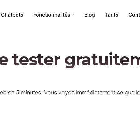
Chatbots
Fonctionnalités
Blog
Tarifs
Cont
je tester gratuite
i
Calculs Tokens
Addon WordPress
Création de nouvelles bases
rnet
Création d’assistants
web en 5 minutes. Vous voyez immédiatement ce que le c
Anonymisation