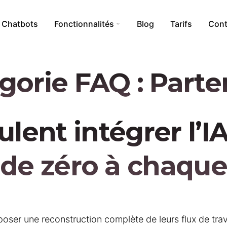
Chatbots
Fonctionnalités
Blog
Tarifs
Cont
gorie FAQ :
Parte
i
Calculs Tokens
Addon WordPress
eulent intégrer l’I
Création de nouvelles bases
rnet
Création d’assistants
 de zéro à chaque
Anonymisation
er une reconstruction complète de leurs flux de travail