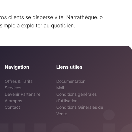
os clients se disperse vite. Narrathèque.io
imple à exploiter au quotidien.
Navigation
Liens utiles
Offres & Tarifs
Documentation
Services
Mail
Devenir Partenaire
Conditions générales
A propos
d’utilisation
Contact
Conditions Générales de
Vente