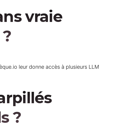
sans vraie
 ?
hèque.io leur donne accès à plusieurs LLM
rpillés
s ?