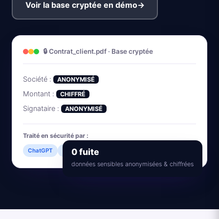
Voir la base cryptée en démo
→
🔒 Contrat_client.pdf · Base cryptée
Société :
ANONYMISÉ
Montant :
CHIFFRÉ
Signataire :
ANONYMISÉ
Traité en sécurité par :
0 fuite
ChatGPT
Gemini
Claude
+ 20 modèles
données sensibles anonymisées & chiffrées