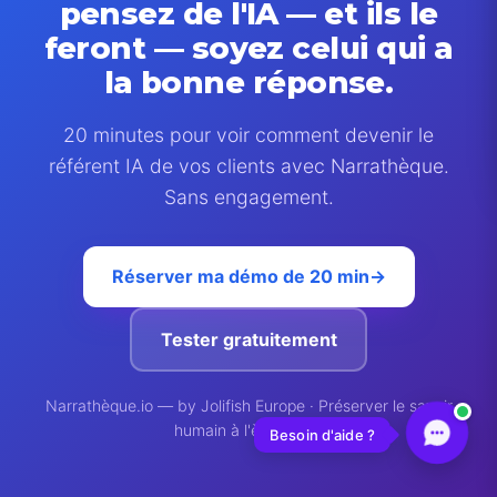
pensez de l'IA — et ils le
feront — soyez celui qui a
la bonne réponse.
20 minutes pour voir comment devenir le
référent IA de vos clients avec Narrathèque.
Sans engagement.
Réserver ma démo de 20 min
→
Tester gratuitement
Narrathèque.io — by Jolifish Europe · Préserver le savoir
humain à l'ère de l'IA
Besoin d'aide ?