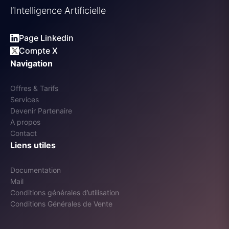
l’Intelligence Artificielle
Page Linkedin
Compte X
Navigation
Offres & Tarifs
Services
Devenir Partenaire
A propos
Contact
Liens utiles
Documentation
Mail
Conditions générales d’utilisation
Conditions Générales de Vente