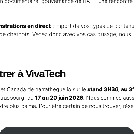
on documentaire, gouvernance de l’IA — une rencontre p
strations en direct
: import de vos types de contenus
t de chatbots. Venez donc avec vos cas d’usage, nous l
rer à VivaTech
 et Canada de narratheque.io sur le
stand 3H36, au 3ᵉ
Strasbourg, du
17 au 20 juin 2026
. Nous sommes aussi 
adre plus calme. Pour être certain de nous trouver, ré