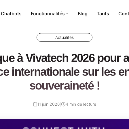
Chatbots
Fonctionnalités
Blog
Tarifs
Cont
Actualités
ue à Vivatech 2026 pour a
i
Calculs Tokens
Addon WordPress
e internationale sur les e
Création de nouvelles bases
souveraineté !
rnet
Création d’assistants
Anonymisation
11 juin 2026
|
4 min de lecture
11
juin
2026