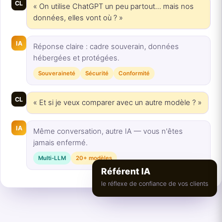
CL
« On utilise ChatGPT un peu partout… mais nos
données, elles vont où ? »
IA
Réponse claire : cadre souverain, données
hébergées et protégées.
Souveraineté
Sécurité
Conformité
CL
« Et si je veux comparer avec un autre modèle ? »
IA
Même conversation, autre IA — vous n'êtes
jamais enfermé.
Multi-LLM
20+ modèles
Référent IA
le réflexe de confiance de vos clients