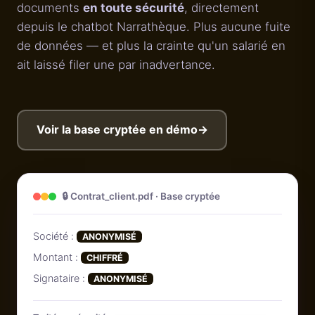
documents
en toute sécurité
, directement
depuis le chatbot Narrathèque. Plus aucune fuite
de données — et plus la crainte qu'un salarié en
ait laissé filer une par inadvertance.
Voir la base cryptée en démo
→
🔒 Contrat_client.pdf · Base cryptée
Société :
ANONYMISÉ
Montant :
CHIFFRÉ
Signataire :
ANONYMISÉ